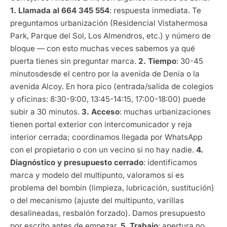
1. Llamada al 664 345 554
: respuesta inmediata. Te
preguntamos urbanización (Residencial Vistahermosa
Park, Parque del Sol, Los Almendros, etc.) y número de
bloque — con esto muchas veces sabemos ya qué
puerta tienes sin preguntar marca.
2. Tiempo
: 30-45
minutosdesde el centro por la avenida de Denia o la
avenida Alcoy. En hora pico (entrada/salida de colegios
y oficinas: 8:30-9:00, 13:45-14:15, 17:00-18:00) puede
subir a 30 minutos.
3. Acceso
: muchas urbanizaciones
tienen portal exterior con intercomunicador y reja
interior cerrada; coordinamos llegada por WhatsApp
con el propietario o con un vecino si no hay nadie.
4.
Diagnóstico y presupuesto cerrado
: identificamos
marca y modelo del multipunto, valoramos si es
problema del bombín (limpieza, lubricación, sustitución)
o del mecanismo (ajuste del multipunto, varillas
desalineadas, resbalón forzado). Damos presupuesto
por escrito antes de empezar.
5. Trabajo
: apertura no