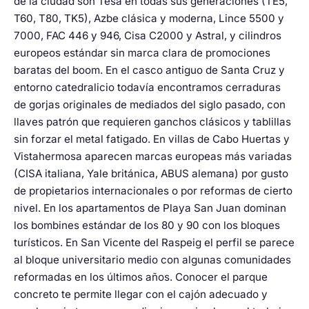
de la ciudad son Tesa en todas sus generaciones (TE5,
T60, T80, TK5), Azbe clásica y moderna, Lince 5500 y
7000, FAC 446 y 946, Cisa C2000 y Astral, y cilindros
europeos estándar sin marca clara de promociones
baratas del boom. En el casco antiguo de Santa Cruz y
entorno catedralicio todavía encontramos cerraduras
de gorjas originales de mediados del siglo pasado, con
llaves patrón que requieren ganchos clásicos y tablillas
sin forzar el metal fatigado. En villas de Cabo Huertas y
Vistahermosa aparecen marcas europeas más variadas
(CISA italiana, Yale británica, ABUS alemana) por gusto
de propietarios internacionales o por reformas de cierto
nivel. En los apartamentos de Playa San Juan dominan
los bombines estándar de los 80 y 90 con los bloques
turísticos. En San Vicente del Raspeig el perfil se parece
al bloque universitario medio con algunas comunidades
reformadas en los últimos años. Conocer el parque
concreto te permite llegar con el cajón adecuado y