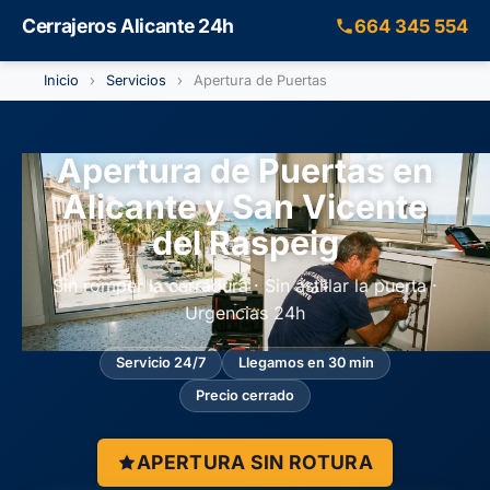
Cerrajeros Alicante 24h
664 345 554
Inicio
›
Servicios
›
Apertura de Puertas
Apertura de Puertas en
Alicante y San Vicente
del Raspeig
Sin romper la cerradura · Sin astillar la puerta ·
Urgencias 24h
Servicio 24/7
Llegamos en 30 min
Precio cerrado
APERTURA SIN ROTURA